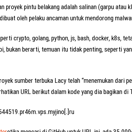
an proyek pintu belakang adalah salinan (garpu atau k
 dibuat oleh pelaku ancaman untuk mendorong malwa
erti crypto, golang, python, js, bash, docker, k8s, tet
i, bukan berarti, temuan itu tidak penting, seperti yan
royek sumber terbuka Lacy telah “menemukan dari pe
hatikan URL berikut dalam kode yang dia bagikan di T
544519.pr46m.vps.myjino[.]ru
ter
etika mencari di GitHub untuk URL ini, ada 35.000