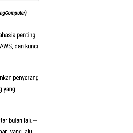
pingComputer)
ahasia penting
 AWS, dan kunci
inkan penyerang
g yang
tar bulan lalu—
ari yang lalu.