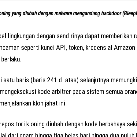
loning yang diubah dengan malware mengandung backdoor (Blee
iabel lingkungan dengan sendirinya dapat memberikan r
ncaman seperti kunci API, token, kredensial Amazon
 berlaku.
i satu baris (baris 241 di atas) selanjutnya memungk
k mengeksekusi kode arbitrer pada sistem semua oran
enjalankan klon jahat ini.
repositori kloning diubah dengan kode berbahaya seki
ai dari enam hingga tiga belas hari hingga dua puluh h