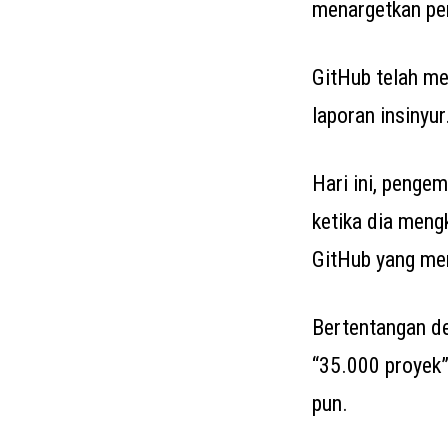
menargetkan pen
GitHub telah me
laporan insinyur
Hari ini, peng
ketika dia meng
GitHub yang mem
Bertentangan de
“35.000 proyek”
pun.