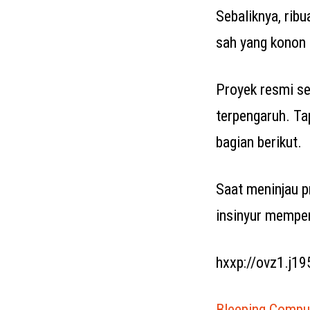
Sebaliknya, ribu
sah yang konon
Proyek resmi sep
terpengaruh. Tap
bagian berikut.
Saat meninjau p
insinyur memper
hxxp://ovz1.j19
Bleeping Compu