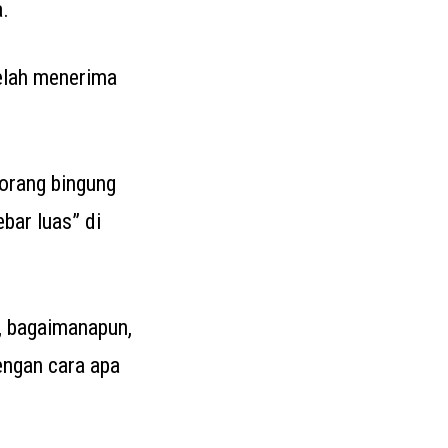
a.
telah menerima
orang bingung
bar luas” di
, bagaimanapun,
engan cara apa