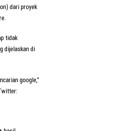
lon) dari proyek
re.
ap tidak
g dijelaskan di
ncarian google,”
witter:
+ hasil