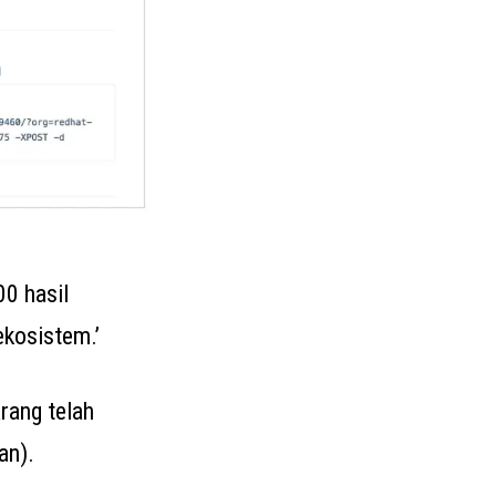
00 hasil
ekosistem.’
arang telah
an).