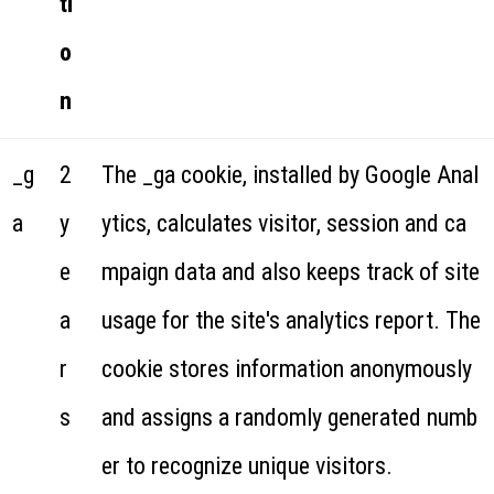
ti
o
n
_g
2
The _ga cookie, installed by Google Anal
a
y
ytics, calculates visitor, session and ca
e
mpaign data and also keeps track of site
a
usage for the site's analytics report. The
r
cookie stores information anonymously
s
and assigns a randomly generated numb
er to recognize unique visitors.