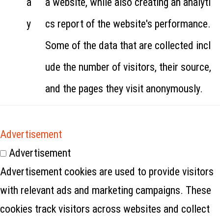
a
a website, while also creating an analyti
y
cs report of the website's performance.
Some of the data that are collected incl
ude the number of visitors, their source,
and the pages they visit anonymously.
Advertisement
Advertisement
Advertisement cookies are used to provide visitors
with relevant ads and marketing campaigns. These
cookies track visitors across websites and collect