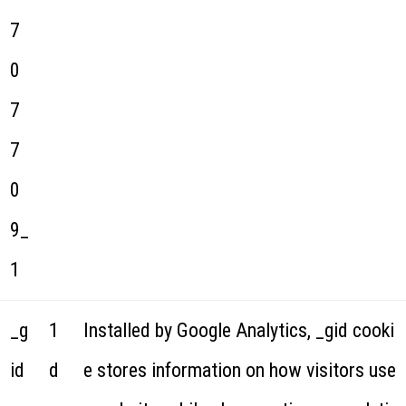
7
0
7
7
0
9_
1
_g
1
Installed by Google Analytics, _gid cooki
id
d
e stores information on how visitors use