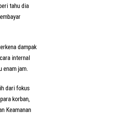
eri tahu dia
membayar
terkena dampak
cara internal
tu enam jam.
h dari fokus
para korban,
dan Keamanan