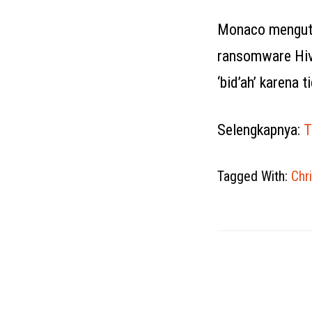
Monaco mengutip
ransomware Hive
‘bid’ah’ karena
Selengkapnya:
T
Tagged With:
Chr