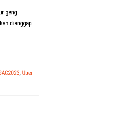
ur geng
akan dianggap
SAC2023
,
Uber