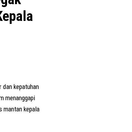
epala
r dan kepatuhan
iam menanggapi
is mantan kepala