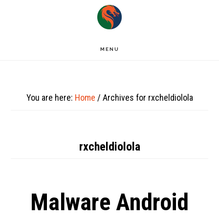
Skip
to
main
MENU
content
You are here:
Home
/
Archives for rxcheldiolola
rxcheldiolola
Malware Android