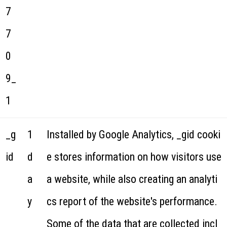
7
7
0
9_
1
_g
1
Installed by Google Analytics, _gid cooki
id
d
e stores information on how visitors use
a
a website, while also creating an analyti
y
cs report of the website's performance.
Some of the data that are collected incl