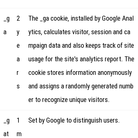
_g
2
The _ga cookie, installed by Google Anal
a
y
ytics, calculates visitor, session and ca
e
mpaign data and also keeps track of site
a
usage for the site's analytics report. The
r
cookie stores information anonymously
s
and assigns a randomly generated numb
er to recognize unique visitors.
_g
1
Set by Google to distinguish users.
at
m