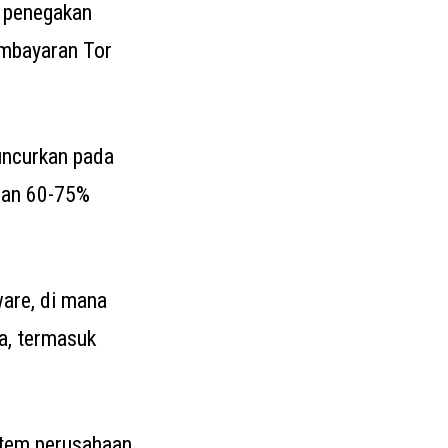
i penegakan
embayaran Tor
uncurkan pada
lan 60-75%
ware, di mana
ia, termasuk
stem perusahaan