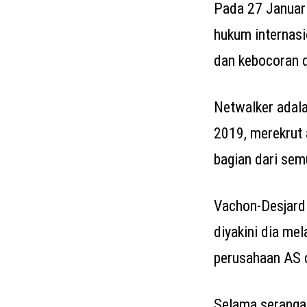
Pada 27 Januar
hukum internasi
dan kebocoran 
Netwalker adala
2019, merekrut
bagian dari se
Vachon-Desjardi
diyakini dia me
perusahaan AS d
Selama serangan