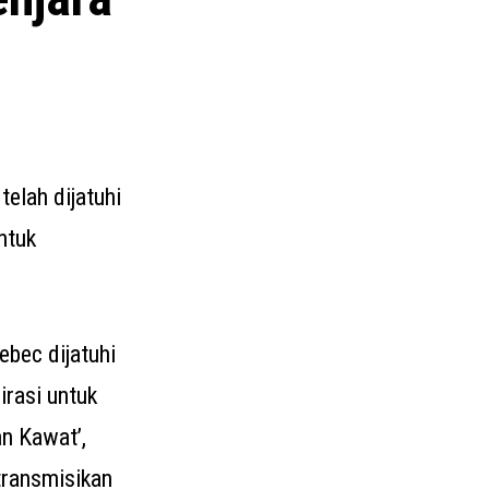
elah dijatuhi
ntuk
ebec dijatuhi
irasi untuk
n Kawat’,
transmisikan