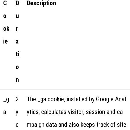
C
D
Description
o
u
ok
r
ie
a
ti
o
n
_g
2
The _ga cookie, installed by Google Anal
a
y
ytics, calculates visitor, session and ca
e
mpaign data and also keeps track of site