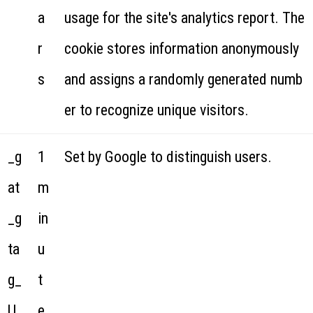
a
usage for the site's analytics report. The
r
cookie stores information anonymously
s
and assigns a randomly generated numb
er to recognize unique visitors.
_g
1
Set by Google to distinguish users.
at
m
_g
in
ta
u
g_
t
U
e