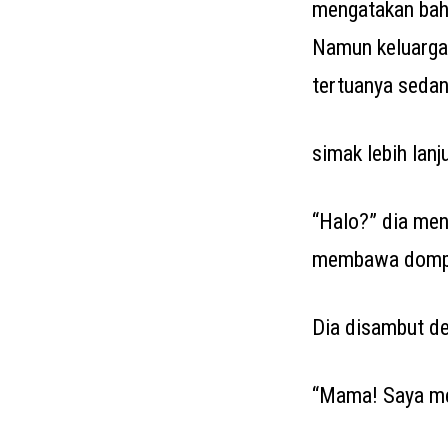
mengatakan bahw
Namun keluarga
tertuanya sedang
simak lebih lanj
“Halo?” dia men
membawa dompet
Dia disambut de
“Mama! Saya men