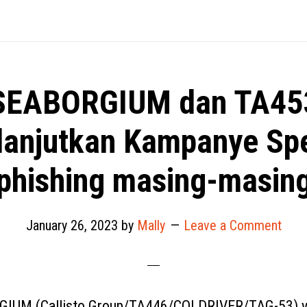
SEABORGIUM dan TA45
anjutkan Kampanye Sp
phishing masing-masin
January 26, 2023
by
Mally
Leave a Comment
IUM (Callisto Group/TA446/COLDRIVER/TAG-53) ya