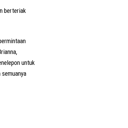
n berteriak
 permintaan
rianna,
enelepon untuk
an semuanya