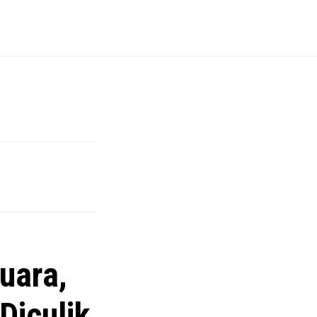
uara,
Diculik