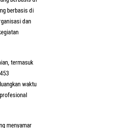
g berbasis di
rganisasi dan
kegiatan
ian, termasuk
A453
eluangkan waktu
 profesional
yang menyamar