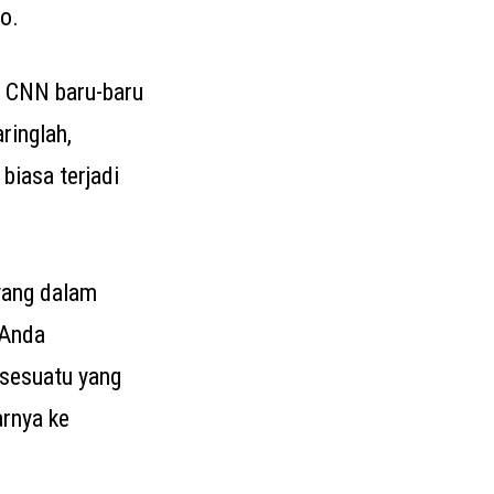
o.
da CNN baru-baru
ringlah,
biasa terjadi
 yang dalam
 Anda
 sesuatu yang
arnya ke