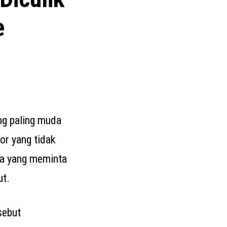
e
ng paling muda
mor yang tidak
nya yang meminta
ut.
sebut