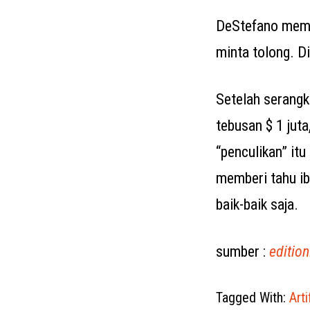
DeStefano membe
minta tolong. D
Setelah serangk
tebusan $ 1 jut
“penculikan” it
memberi tahu ib
baik-baik saja.
sumber :
editio
Tagged With:
Arti