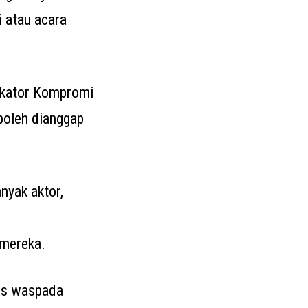
 atau acara
ikator Kompromi
boleh dianggap
nyak aktor,
 mereka.
rus waspada