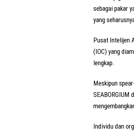
sebagai pakar y
yang seharusnya,
Pusat Intelije
(IOC) yang diam
lengkap.
Meskipun spear-
SEABORGIUM da
mengembangkan 
Individu dan or