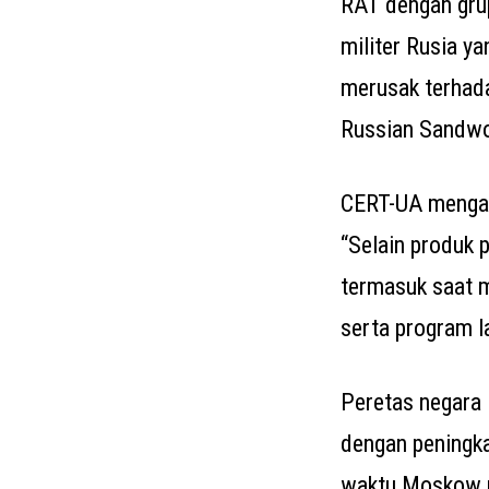
RAT dengan grup
militer Rusia y
merusak terhad
Russian Sandwo
CERT-UA mengata
“Selain produk p
termasuk saat m
serta program la
Peretas negara 
dengan peningka
waktu Moskow m