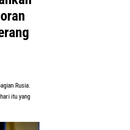
poran
erang
bagian Rusia.
hari itu yang