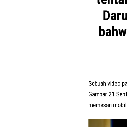
Daru
bahw
Sebuah video pa
Gambar 21 Septe
memesan mobilis