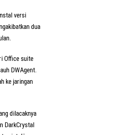
stal versi
engakibatkan dua
ulan.
 Office suite
k jauh DWAgent.
h ke jaringan
ang dilacaknya
n DarkCrystal