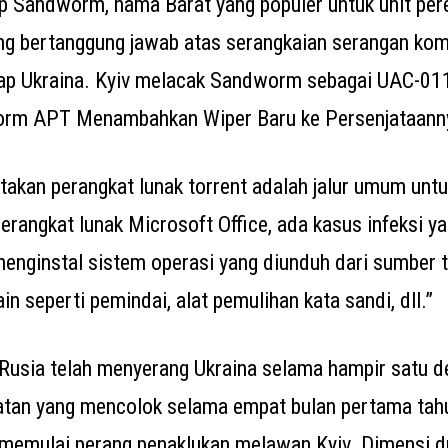
 Sandworm, nama Barat yang populer untuk unit peret
ang bertanggung jawab atas serangkaian serangan ko
ap Ukraina. Kyiv melacak Sandworm sebagai UAC-0113
rm APT Menambahkan Wiper Baru ke Persenjataann
kan perangkat lunak torrent adalah jalur umum untuk
erangkat lunak Microsoft Office, ada kasus infeksi ya
enginstal sistem operasi yang diunduh dari sumber t
in seperti pemindai, alat pemulihan kata sandi, dll.”
Rusia telah menyerang Ukraina selama hampir satu 
tan yang mencolok selama empat bulan pertama tahu
emulai perang penaklukan melawan Kyiv. Dimensi d