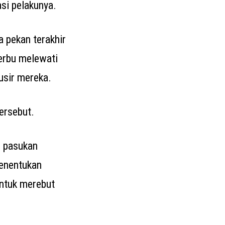
asi pelakunya.
 pekan terakhir
yerbu melewati
usir mereka.
ersebut.
i pasukan
enentukan
untuk merebut