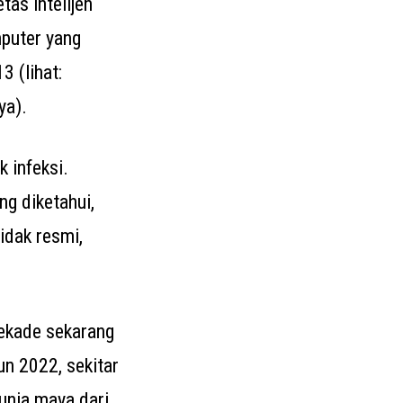
as intelijen
mputer yang
 (lihat:
ya).
 infeksi.
ng diketahui,
idak resmi,
dekade sekarang
n 2022, sekitar
unia maya dari