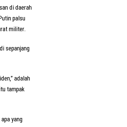
san di daerah
Putin palsu
at militer.
di sepanjang
iden,” adalah
 itu tampak
 apa yang