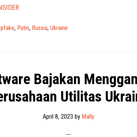
NSIDER
pfake
,
Putin
,
Russia
,
Ukraine
tware Bajakan Mengga
rusahaan Utilitas Ukra
April 8, 2023
by
Mally